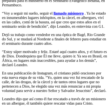
preparará para el ministerio en el Seminario Evangélico Betania, en
Pernambuco.
“Voy a seguir mi sueño, seguir el
llamado misionero
. Ya he estado
en innumerables lugares inhóspitos, en la cárcel, en albergues, viví
en las calles, comí de la basura, así que creo que estos años en el
seminario serán de bendición”, dijo Leandro, en entrevista con G1.
Dejó su trabajo como vendedor en una óptica de Bagé, Rio Grande
do Sul, y se mudará al Nordeste a finales de febrero para estudiar en
el seminario durante cuatro años.
“Estoy súper motivado y feliz. Estaré aquí cuatro años, y el futuro es
de Dios. Dondequiera que Él me lleve, quiero ir. Ya sea en Brasil, en
África, en lugares más inaccesibles, para ayudar a los demás”,
declaró Leandro.
En una publicación de Instagram, el cristiano pidió oraciones por
esta nueva etapa de su vida. “Yo, quien una vez fui rescatado de la
calle, de las drogas, de la cárcel y de tantos otros lugares que no
pertenecen a Dios, he elegido una vez más renunciar a mi propia
voluntad para servir a nuestro Señor y Salvador Jesucristo”, declaró.
Leandro dijo que así como él fue rescatado a través de un misionero
en un albergue, él también quiere rescatar vidas para Cristo.