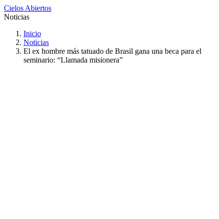
Saltar
Saltar
Cielos Abiertos
al
a
Noticias
contenido
la
Inicio
navegación
Noticias
El ex hombre más tatuado de Brasil gana una beca para el
seminario: “Llamada misionera”