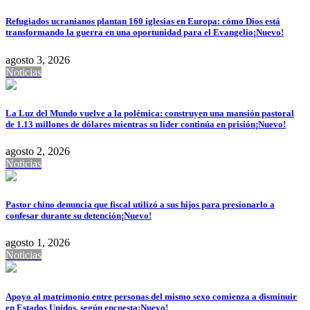
Refugiados ucranianos plantan 160 iglesias en Europa: cómo Dios está
transformando la guerra en una oportunidad para el Evangelio
¡Nuevo!
agosto 3, 2026
Noticias
La Luz del Mundo vuelve a la polémica: construyen una mansión pastoral
de 1.13 millones de dólares mientras su líder continúa en prisión
¡Nuevo!
agosto 2, 2026
Noticias
Pastor chino denuncia que fiscal utilizó a sus hijos para presionarlo a
confesar durante su detención
¡Nuevo!
agosto 1, 2026
Noticias
Apoyo al matrimonio entre personas del mismo sexo comienza a disminuir
en Estados Unidos, según encuesta
¡Nuevo!