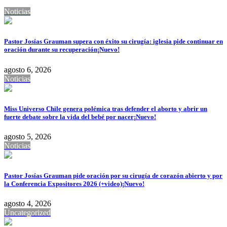
Noticias
Pastor Josías Grauman supera con éxito su cirugía: iglesia pide continuar en
oración durante su recuperación
¡Nuevo!
agosto 6, 2026
Noticias
Miss Universo Chile genera polémica tras defender el aborto y abrir un
fuerte debate sobre la vida del bebé por nacer
¡Nuevo!
agosto 5, 2026
Noticias
Pastor Josías Grauman pide oración por su cirugía de corazón abierto y por
la Conferencia Expositores 2026 (+video)
¡Nuevo!
agosto 4, 2026
Uncategorized