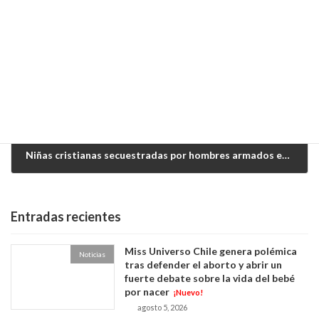
noviembre 23, 2025
Siguiente artículo
Niñas cristianas secuestradas por hombres armados en una escuela de Nigeria.
noviembre 25, 2025
Entradas recientes
Miss Universo Chile genera polémica
Noticias
tras defender el aborto y abrir un
fuerte debate sobre la vida del bebé
por nacer
¡Nuevo!
agosto 5, 2026