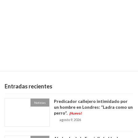
Siguiente artículo
“Millones, inversiones y polémica: el poder económico de los mormones en el centro del debate cristiano”
marzo 26, 2026
Entradas recientes
Predicador callejero intimidado por
Noticias
un hombre en Londres: “Ladra como un
perro”.
¡Nuevo!
agosto 9, 2026