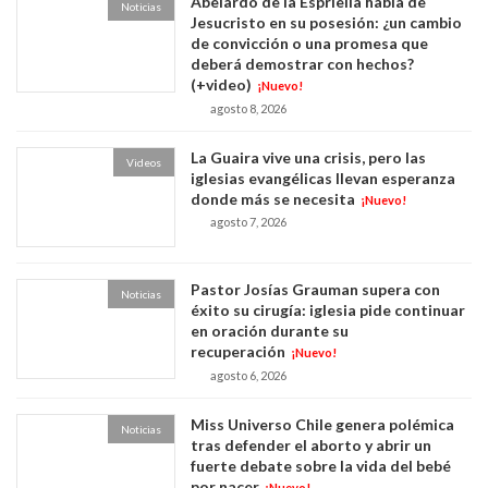
Abelardo de la Espriella habla de
Noticias
Jesucristo en su posesión: ¿un cambio
de convicción o una promesa que
deberá demostrar con hechos?
(+video)
¡Nuevo!
agosto 8, 2026
La Guaira vive una crisis, pero las
Videos
iglesias evangélicas llevan esperanza
donde más se necesita
¡Nuevo!
agosto 7, 2026
Pastor Josías Grauman supera con
Noticias
éxito su cirugía: iglesia pide continuar
en oración durante su
recuperación
¡Nuevo!
agosto 6, 2026
Miss Universo Chile genera polémica
Noticias
tras defender el aborto y abrir un
fuerte debate sobre la vida del bebé
por nacer
¡Nuevo!