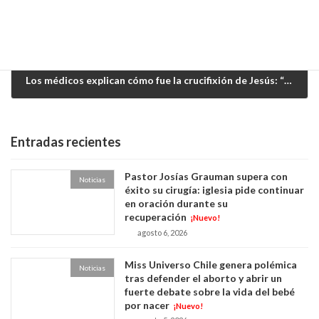
Los médicos explican cómo fue la crucifixión de Jesús: “Una muerte lenta y un dolor insoportable”
abril 3, 2026
Entradas recientes
Pastor Josías Grauman supera con
Noticias
éxito su cirugía: iglesia pide continuar
en oración durante su
recuperación
¡Nuevo!
agosto 6, 2026
Miss Universo Chile genera polémica
Noticias
tras defender el aborto y abrir un
fuerte debate sobre la vida del bebé
por nacer
¡Nuevo!